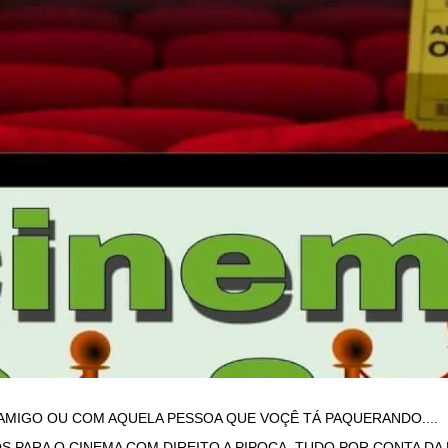
 AMIGO OU COM AQUELA PESSOA QUE VOÇÊ TÁ PAQUERANDO....
 PARA O CINEMA COM DIREITO A PIPOCA, TUDO POR CONTA DA 